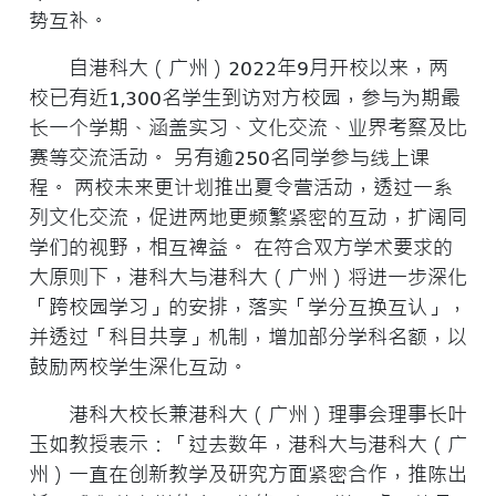
势互补。
自港科大（广州）2022年9月开校以来，两
校已有近1,300名学生到访对方校园，参与为期最
长一个学期、涵盖实习、文化交流、业界考察及比
赛等交流活动。 另有逾250名同学参与线上课
程。 两校未来更计划推出夏令营活动，透过一系
列文化交流，促进两地更频繁紧密的互动，扩阔同
学们的视野，相互裨益。 在符合双方学术要求的
大原则下，港科大与港科大（广州）将进一步深化
「跨校园学习」的安排，落实「学分互换互认」，
并透过「科目共享」机制，增加部分学科名额，以
鼓励两校学生深化互动。
港科大校长兼港科大（广州）理事会理事长叶
玉如教授表示：「过去数年，港科大与港科大（广
州）一直在创新教学及研究方面紧密合作，推陈出