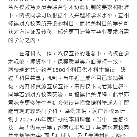
合两校教务委员会联合学术协商机制的要求和批准
下，两校同学可以根据个人兴趣和学术水平，互相
修读对方校园所开设的科目，而相关科目的学分可
获对方认证及转移，部分更可计算在毕业要求所需
的学分之内。
在港科大一体，双校互补的理念下，两校在学
术规范、师资水平、课程质量等方面保持一致。
两校现时共计约有1500个科目供本科生报读，透
过「科目共享」机制，当中近三成科目已实现架
构、内容和资源互联互补，由两校不同老师任教。
同学若到对方校园交流，可报读相关课程，此举亦
意味令更多学生有机会修读包括数据科学或人工智
能等现时较热门学科。 举例来说，就广州校园计
划于2025-26年度开办的本科课程，当中「金融科
技」与「微电子学」约两成半科目，与清水湾校园
共享教学内容; 而「机械人」及「先进材料」两个