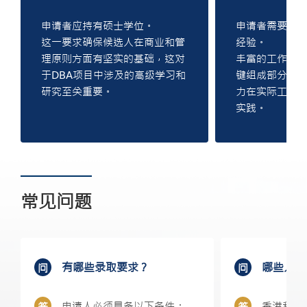
申请者应持有硕士学位。
申请者需要至少
这一要求确保候选人在商业和管
经验。
理原则方面有坚实的基础，这对
丰富的工作经
于DBA项目中涉及的高级学习和
键组成部分，
研究至关重要。
力在实际工作
实践。
常见问题
有哪些录取要求？
哪些人应
申请人必须具备以下条件：
香港科技