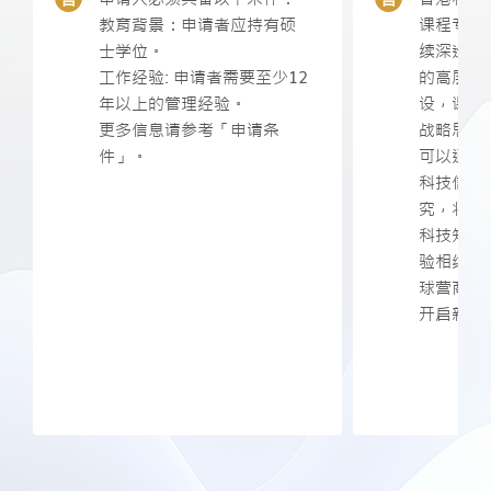
教育背景：申请者应持有硕
课程专为
士学位。
续深造的
工作经验: 申请者需要至少12
的高层管
年以上的管理经验。
设，课程
更多信息请参考「申请条
战略思维
件」。
可以通过
科技信息
究，将世
科技知识
验相结合
球营商环
开启新思